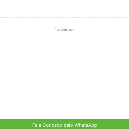
freepik images
Centro
Zona Norte
Zona Sul
Zona Leste
Zona Oeste
Fale Conosco pelo WhatsApp