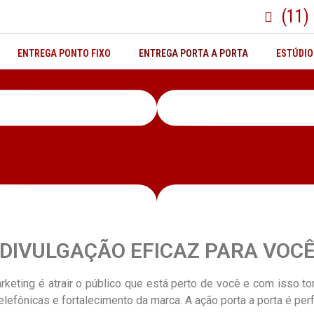
(11)
ENTREGA PONTO FIXO
ENTREGA PORTA A PORTA
ESTÚDIO
DIVULGAÇÃO EFICAZ PARA VOC
rketing é atrair o público que está perto de você e com isso 
elefônicas e fortalecimento da marca. A ação porta a porta é per