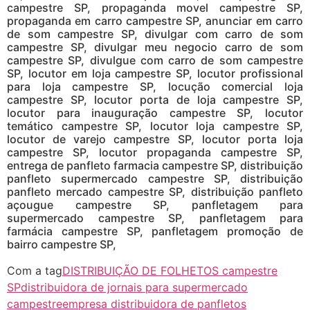
campestre SP, propaganda movel campestre SP,
propaganda em carro campestre SP, anunciar em carro
de som campestre SP, divulgar com carro de som
campestre SP, divulgar meu negocio carro de som
campestre SP, divulgue com carro de som campestre
SP, locutor em loja campestre SP, locutor profissional
para loja campestre SP, locução comercial loja
campestre SP, locutor porta de loja campestre SP,
locutor para inauguração campestre SP, locutor
temático campestre SP, locutor loja campestre SP,
locutor de varejo campestre SP, locutor porta loja
campestre SP, locutor propaganda campestre SP,
entrega de panfleto farmacia campestre SP, distribuição
panfleto supermercado campestre SP, distribuição
panfleto mercado campestre SP, distribuição panfleto
açougue campestre SP, panfletagem para
supermercado campestre SP, panfletagem para
farmácia campestre SP, panfletagem promoção de
bairro campestre SP,
Com a tag
DISTRIBUIÇÃO DE FOLHETOS campestre
SP
distribuidora de jornais para supermercado
campestre
empresa distribuidora de panfletos