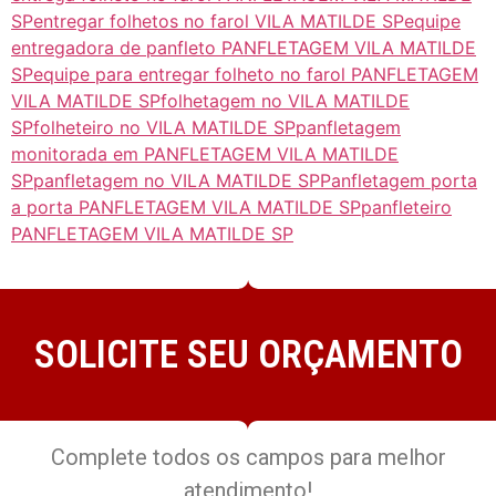
SP
entregar folhetos no farol VILA MATILDE SP
equipe
entregadora de panfleto PANFLETAGEM VILA MATILDE
SP
equipe para entregar folheto no farol PANFLETAGEM
VILA MATILDE SP
folhetagem no VILA MATILDE
SP
folheteiro no VILA MATILDE SP
panfletagem
monitorada em PANFLETAGEM VILA MATILDE
SP
panfletagem no VILA MATILDE SP
Panfletagem porta
a porta PANFLETAGEM VILA MATILDE SP
panfleteiro
PANFLETAGEM VILA MATILDE SP
SOLICITE SEU ORÇAMENTO
Complete todos os campos para melhor
atendimento!