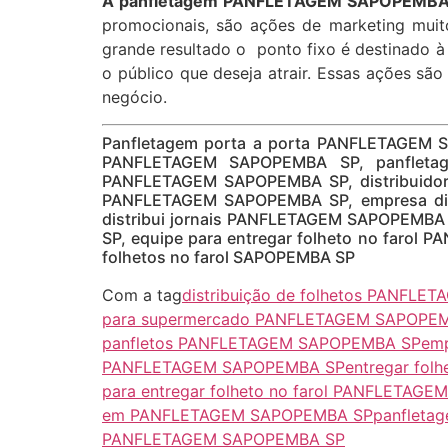
A panfletagem PANFLETAGEM SAPOPEMBA S
promocionais, são ações de marketing muito
grande resultado o ponto fixo é destinado 
o público que deseja atrair. Essas ações são
negócio.
Panfletagem porta a porta PANFLETAGEM 
PANFLETAGEM SAPOPEMBA SP, panfletag
PANFLETAGEM SAPOPEMBA SP, distribuidora
PANFLETAGEM SAPOPEMBA SP, empresa dis
distribui jornais PANFLETAGEM SAPOPEMBA
SP, equipe para entregar folheto no faro
folhetos no farol SAPOPEMBA SP
Com a tag
distribuição de folhetos PANFL
para supermercado PANFLETAGEM SAPOPE
panfletos PANFLETAGEM SAPOPEMBA SP
emp
PANFLETAGEM SAPOPEMBA SP
entregar fol
para entregar folheto no farol PANFLETAG
em PANFLETAGEM SAPOPEMBA SP
panfleta
PANFLETAGEM SAPOPEMBA SP