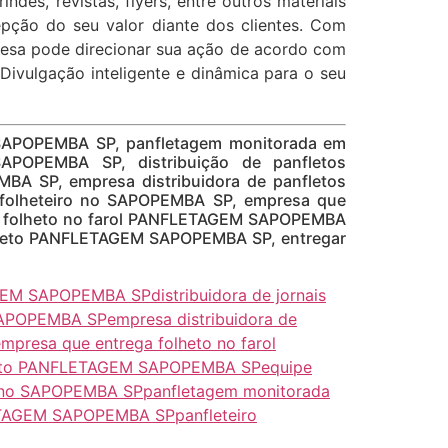
rindes, revistas, flyers, entre outros materiais
epção do seu valor diante dos clientes. Com
resa pode direcionar sua ação de acordo com
 Divulgação inteligente e dinâmica para o seu
SAPOPEMBA SP, panfletagem monitorada em
OPEMBA SP, distribuição de panfletos
A SP, empresa distribuidora de panfletos
olheteiro no SAPOPEMBA SP, empresa que
a folheto no farol PANFLETAGEM SAPOPEMBA
nfleto PANFLETAGEM SAPOPEMBA SP, entregar
TAGEM SAPOPEMBA SP
distribuidora de jornais
 SAPOPEMBA SP
empresa distribuidora de
mpresa que entrega folheto no farol
fleto PANFLETAGEM SAPOPEMBA SP
equipe
o no SAPOPEMBA SP
panfletagem monitorada
LETAGEM SAPOPEMBA SP
panfleteiro