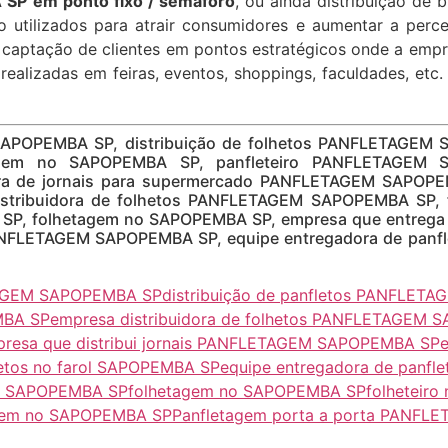
P em ponto fixo / semáforo
, ou ainda distribuição de b
 utilizados para atrair consumidores e aumentar a perc
à captação de clientes em pontos estratégicos onde a emp
 realizadas em feiras, eventos, shoppings, faculdades, etc.
SAPOPEMBA SP, distribuição de folhetos PANFLETAGEM 
em no SAPOPEMBA SP, panfleteiro PANFLETAGEM SAP
 de jornais para supermercado PANFLETAGEM SAPOPEMB
tribuidora de folhetos PANFLETAGEM SAPOPEMBA SP, f
 SP, folhetagem no SAPOPEMBA SP, empresa que entreg
l PANFLETAGEM SAPOPEMBA SP, equipe entregadora de pa
ETAGEM SAPOPEMBA SP
distribuição de panfletos PANFLE
MBA SP
empresa distribuidora de folhetos PANFLETAGEM
resa que distribui jornais PANFLETAGEM SAPOPEMBA SP
e
hetos no farol SAPOPEMBA SP
equipe entregadora de pan
EM SAPOPEMBA SP
folhetagem no SAPOPEMBA SP
folheteir
gem no SAPOPEMBA SP
Panfletagem porta a porta PANF