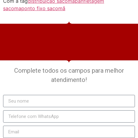
Com a tag
distribuição sacomã
panfletagem
sacoma
ponto fixo sacomã
Complete todos os campos para melhor
atendimento!