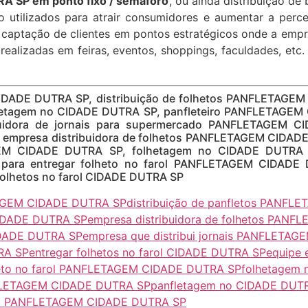
 SP em ponto fixo / semáforo
, ou ainda distribuição de b
 utilizados para atrair consumidores e aumentar a perc
à captação de clientes em pontos estratégicos onde a emp
 realizadas em feiras, eventos, shoppings, faculdades, etc.
IDADE DUTRA SP, distribuição de folhetos PANFLETAGEM
agem no CIDADE DUTRA SP, panfleteiro PANFLETAGEM CI
idora de jornais para supermercado PANFLETAGEM CID
mpresa distribuidora de folhetos PANFLETAGEM CIDADE
GEM CIDADE DUTRA SP, folhetagem no CIDADE DUTRA S
ra entregar folheto no farol PANFLETAGEM CIDADE D
lhetos no farol CIDADE DUTRA SP
ETAGEM CIDADE DUTRA SP
distribuição de panfletos PANF
CIDADE DUTRA SP
empresa distribuidora de folhetos PAN
IDADE DUTRA SP
empresa que distribui jornais PANFLETA
RA SP
entregar folhetos no farol CIDADE DUTRA SP
equipe 
lheto no farol PANFLETAGEM CIDADE DUTRA SP
folhetagem
FLETAGEM CIDADE DUTRA SP
panfletagem no CIDADE DUT
iro PANFLETAGEM CIDADE DUTRA SP