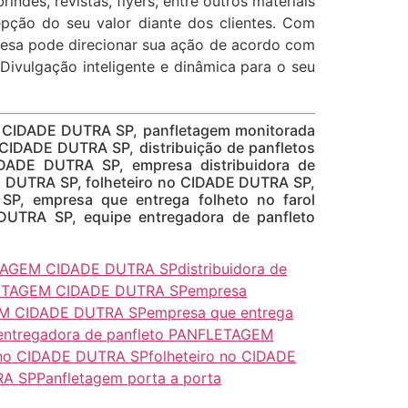
rindes, revistas, flyers, entre outros materiais
epção do seu valor diante dos clientes. Com
resa pode direcionar sua ação de acordo com
 Divulgação inteligente e dinâmica para o seu
 CIDADE DUTRA SP, panfletagem monitorada
DADE DUTRA SP, distribuição de panfletos
ADE DUTRA SP, empresa distribuidora de
 DUTRA SP, folheteiro no CIDADE DUTRA SP,
P, empresa que entrega folheto no farol
UTRA SP, equipe entregadora de panfleto
LETAGEM CIDADE DUTRA SP
distribuidora de
FLETAGEM CIDADE DUTRA SP
empresa
GEM CIDADE DUTRA SP
empresa que entrega
entregadora de panfleto PANFLETAGEM
 no CIDADE DUTRA SP
folheteiro no CIDADE
RA SP
Panfletagem porta a porta