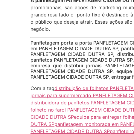
A panfletagem PANFLETAGEM CIDADE DUTRA
promocionais, são ações de marketing muito
grande resultado o ponto fixo é destinado 
o público que deseja atrair. Essas ações são
negócio.
Panfletagem porta a porta PANFLETAGEM C
em PANFLETAGEM CIDADE DUTRA SP, panflet
PANFLETAGEM CIDADE DUTRA SP, distribu
panfletos PANFLETAGEM CIDADE DUTRA SP, e
empresa que distribui jornais PANFLETA
PANFLETAGEM CIDADE DUTRA SP, equipe pa
PANFLETAGEM CIDADE DUTRA SP, entregar fo
Com a tag
distribuição de folhetos PANFL
jornais para supermercado PANFLETAGEM 
distribuidora de panfletos PANFLETAGEM C
folheto no farol PANFLETAGEM CIDADE DUT
CIDADE DUTRA SP
equipe para entregar fo
DUTRA SP
panfletagem monitorada em PAN
PANFLETAGEM CIDADE DUTRA SP
panflete