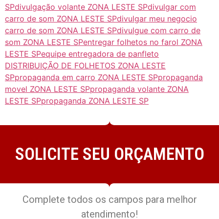
SP
divulgação volante ZONA LESTE SP
divulgar com
carro de som ZONA LESTE SP
divulgar meu negocio
carro de som ZONA LESTE SP
divulgue com carro de
som ZONA LESTE SP
entregar folhetos no farol ZONA
LESTE SP
equipe entregadora de panfleto
DISTRIBUIÇÃO DE FOLHETOS ZONA LESTE
SP
propaganda em carro ZONA LESTE SP
propaganda
movel ZONA LESTE SP
propaganda volante ZONA
LESTE SP
propaganda ZONA LESTE SP
SOLICITE SEU ORÇAMENTO
Complete todos os campos para melhor
atendimento!