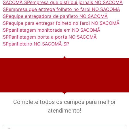
SACOMÃ SP
empresa que distribui jornais NO SACOMÃ
SP
empresa que entrega folheto no farol NO SACOMÃ
SP
equipe entregadora de panfleto NO SACOMÃ
SP
equipe para entregar folheto no farol NO SACOMÃ
SP
panfletagem monitorada em NO SACOMÃ
SP
Panfletagem porta a porta NO SACOMÃ
SP
panfleteiro NO SACOMÃ SP
Complete todos os campos para melhor
atendimento!