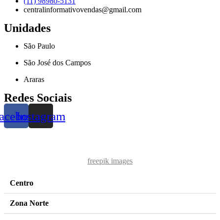
(11) 98980-5131
centralinformativovendas@gmail.com
Unidades
São Paulo
São José dos Campos
Araras
Redes Sociais
acebook
Instagram
freepik images
Centro
Zona Norte