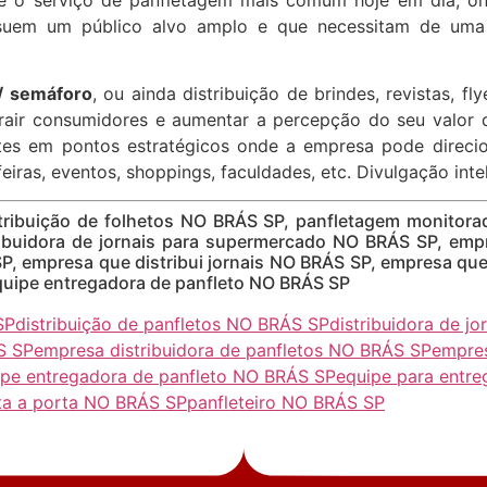
ssuem um público alvo amplo e que necessitam de uma 
/ semáforo
, ou ainda distribuição de brindes, revistas, fl
trair consumidores e aumentar a percepção do seu valor 
ntes em pontos estratégicos onde a empresa pode direc
feiras, eventos, shoppings, faculdades, etc. Divulgação int
tribuição de folhetos NO BRÁS SP, panfletagem monitor
ribuidora de jornais para supermercado NO BRÁS SP, emp
P, empresa que distribui jornais NO BRÁS SP, empresa que
equipe entregadora de panfleto NO BRÁS SP
SP
distribuição de panfletos NO BRÁS SP
distribuidora de 
S SP
empresa distribuidora de panfletos NO BRÁS SP
empres
ipe entregadora de panfleto NO BRÁS SP
equipe para entre
ta a porta NO BRÁS SP
panfleteiro NO BRÁS SP