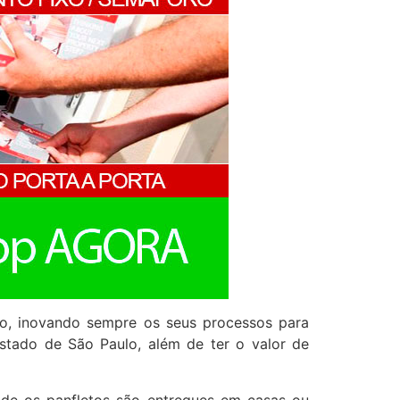
do, inovando sempre os seus processos para
estado de São Paulo, além de ter o valor de
nde os panfletos são entregues em casas ou