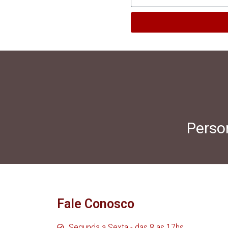
Person
Fale Conosco
Segunda a Sexta - das 8 as 17hs