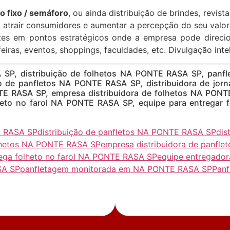
 fixo / semáforo
, ou ainda distribuição de brindes, revist
a atrair consumidores e aumentar a percepção do seu valor
ntes em pontos estratégicos onde a empresa pode direc
feiras, eventos, shoppings, faculdades, etc. Divulgação int
 SP, distribuição de folhetos NA PONTE RASA SP, pan
ão de panfletos NA PONTE RASA SP, distribuidora de jo
TE RASA SP, empresa distribuidora de folhetos NA PONTE
to no farol NA PONTE RASA SP, equipe para entregar 
E RASA SP
distribuição de panfletos NA PONTE RASA SP
dis
olhetos NA PONTE RASA SP
empresa distribuidora de panfl
ega folheto no farol NA PONTE RASA SP
equipe entregado
SA SP
panfletagem monitorada em NA PONTE RASA SP
Panf