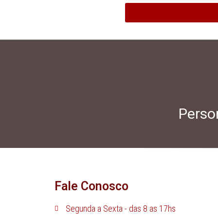
Person
Fale Conosco
Segunda a Sexta - das 8 as 17hs