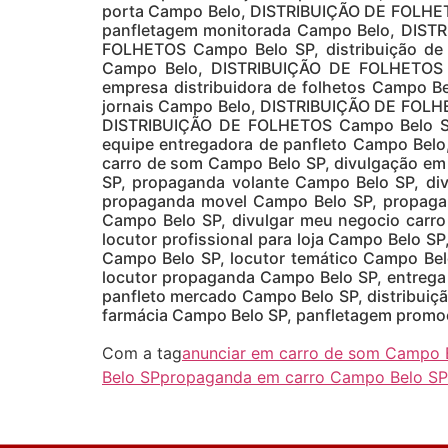
porta Campo Belo, DISTRIBUIÇÃO DE FOLHET
panfletagem monitorada Campo Belo, DISTR
FOLHETOS Campo Belo SP, distribuição de 
Campo Belo, DISTRIBUIÇÃO DE FOLHETOS C
empresa distribuidora de folhetos Campo B
jornais Campo Belo, DISTRIBUIÇÃO DE FOLHE
DISTRIBUIÇÃO DE FOLHETOS Campo Belo SP,
equipe entregadora de panfleto Campo Bel
carro de som Campo Belo SP, divulgação e
SP, propaganda volante Campo Belo SP, di
propaganda movel Campo Belo SP, propagan
Campo Belo SP, divulgar meu negocio carr
locutor profissional para loja Campo Belo SP
Campo Belo SP, locutor temático Campo Belo
locutor propaganda Campo Belo SP, entrega 
panfleto mercado Campo Belo SP, distribui
farmácia Campo Belo SP, panfletagem promoç
Com a tag
anunciar em carro de som Campo 
Belo SP
propaganda em carro Campo Belo SP