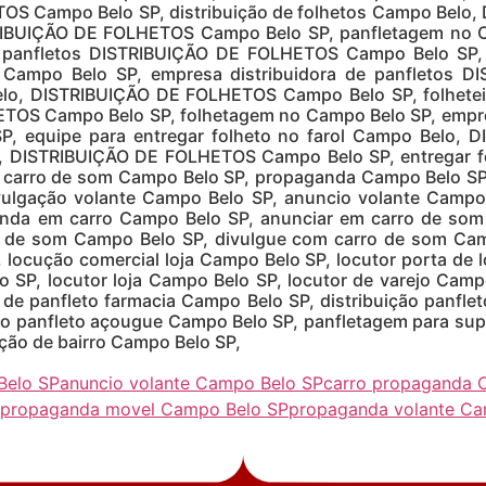
OS Campo Belo SP, distribuição de folhetos Campo Belo
IBUIÇÃO DE FOLHETOS Campo Belo SP, panfletagem no C
panfletos DISTRIBUIÇÃO DE FOLHETOS Campo Belo SP, d
ampo Belo SP, empresa distribuidora de panfletos 
elo, DISTRIBUIÇÃO DE FOLHETOS Campo Belo SP, folhetei
TOS Campo Belo SP, folhetagem no Campo Belo SP, empres
 equipe para entregar folheto no farol Campo Belo,
o, DISTRIBUIÇÃO DE FOLHETOS Campo Belo SP, entregar fo
m carro de som Campo Belo SP, propaganda Campo Belo SP
vulgação volante Campo Belo SP, anuncio volante Campo
da em carro Campo Belo SP, anunciar em carro de som
o de som Campo Belo SP, divulgue com carro de som Camp
, locução comercial loja Campo Belo SP, locutor porta de
 SP, locutor loja Campo Belo SP, locutor de varejo Campo
de panfleto farmacia Campo Belo SP, distribuição panfle
ção panfleto açougue Campo Belo SP, panfletagem para su
ão de bairro Campo Belo SP,
Belo SP
anuncio volante Campo Belo SP
carro propaganda 
propaganda movel Campo Belo SP
propaganda volante Ca