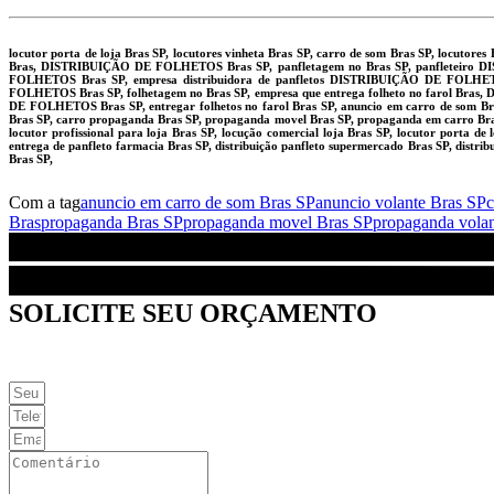
locutor porta de loja Bras SP, locutores vinheta Bras SP, carro de som Bras SP, loc
Bras, DISTRIBUIÇÃO DE FOLHETOS Bras SP, panfletagem no Bras SP, panfleteiro D
FOLHETOS Bras SP, empresa distribuidora de panfletos DISTRIBUIÇÃO DE FOLHETOS
FOLHETOS Bras SP, folhetagem no Bras SP, empresa que entrega folheto no farol Bra
DE FOLHETOS Bras SP, entregar folhetos no farol Bras SP, anuncio em carro de som Bra
Bras SP, carro propaganda Bras SP, propaganda movel Bras SP, propaganda em carro Bras 
locutor profissional para loja Bras SP, locução comercial loja Bras SP, locutor porta de
entrega de panfleto farmacia Bras SP, distribuição panfleto supermercado Bras SP, distr
Bras SP,
Com a tag
anuncio em carro de som Bras SP
anuncio volante Bras SP
c
Bras
propaganda Bras SP
propaganda movel Bras SP
propaganda vola
SOLICITE SEU ORÇAMENTO