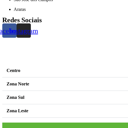
Araras
Redes Sociais
acebook
Instagram
Centro
Zona Norte
Zona Sul
Zona Leste
Zona Oeste