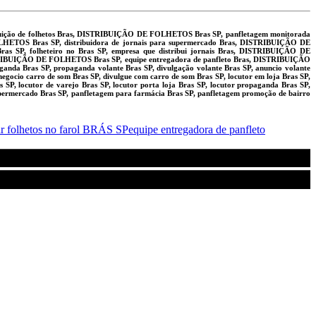
tribuição de folhetos Bras, DISTRIBUIÇÃO DE FOLHETOS Bras SP, panfletagem monitorada
ETOS Bras SP, distribuidora de jornais para supermercado Bras, DISTRIBUIÇÃO DE
SP, folheteiro no Bras SP, empresa que distribui jornais Bras, DISTRIBUIÇÃO DE
ISTRIBUIÇÃO DE FOLHETOS Bras SP, equipe entregadora de panfleto Bras, DISTRIBUIÇÃO
anda Bras SP, propaganda volante Bras SP, divulgação volante Bras SP, anuncio volante
gocio carro de som Bras SP, divulgue com carro de som Bras SP, locutor em loja Bras SP,
as SP, locutor de varejo Bras SP, locutor porta loja Bras SP, locutor propaganda Bras SP,
 supermercado Bras SP, panfletagem para farmácia Bras SP, panfletagem promoção de bairro
ar folhetos no farol BRÁS SP
equipe entregadora de panfleto