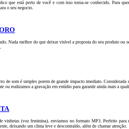
blico que está perto de você e com isso torna-se conhecido. Para qu
para o seu negocio.
FORO
do. Nada melhor do que deixar visível a proposta do seu produto ou se
.
 carro de som é simples porem de grande impacto imediato. Considerada
te ou realizamos a gravação em estúdio para garantir ainda mais a qual
ETA
e vinhetas (voz feminina), enviamos no formato MP3. Perfeito para rua
ente, deixando um clima leve e descontraído, além de chamar atenção.