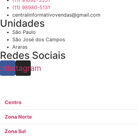
(11) 91092-3551
(11) 98980-5131
centralinformativovendas@gmail.com
Unidades
São Paulo
São José dos Campos
Araras
Redes Sociais
cebook
Instagram
Centro
Zona Norte
Zona Sul