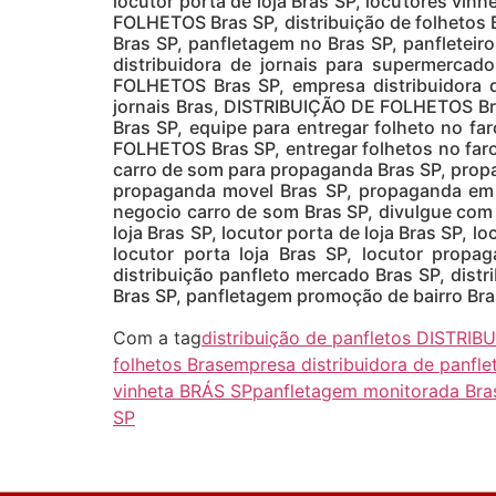
locutor porta de loja Bras SP, locutores vin
FOLHETOS Bras SP, distribuição de folheto
Bras SP, panfletagem no Bras SP, panflete
distribuidora de jornais para supermerca
FOLHETOS Bras SP, empresa distribuidora d
jornais Bras, DISTRIBUIÇÃO DE FOLHETOS Br
Bras SP, equipe para entregar folheto no f
FOLHETOS Bras SP, entregar folhetos no faro
carro de som para propaganda Bras SP, propa
propaganda movel Bras SP, propaganda em c
negocio carro de som Bras SP, divulgue com c
loja Bras SP, locutor porta de loja Bras SP, l
locutor porta loja Bras SP, locutor propa
distribuição panfleto mercado Bras SP, dist
Bras SP, panfletagem promoção de bairro Bra
Com a tag
distribuição de panfletos DISTR
folhetos Bras
empresa distribuidora de panf
vinheta BRÁS SP
panfletagem monitorada Bra
SP