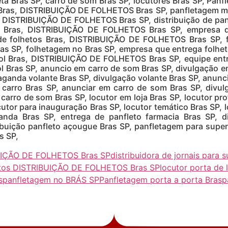
heta Bras SP, carro de som Bras SP, locutores Bras SP, Pa
s Bras, DISTRIBUIÇÃO DE FOLHETOS Bras SP, panfletagem
iro DISTRIBUIÇÃO DE FOLHETOS Bras SP, distribuição de p
do Bras, DISTRIBUIÇÃO DE FOLHETOS Bras SP, empresa d
e folhetos Bras, DISTRIBUIÇÃO DE FOLHETOS Bras SP, fo
as SP, folhetagem no Bras SP, empresa que entrega folhe
arol Bras, DISTRIBUIÇÃO DE FOLHETOS Bras SP, equipe en
l Bras SP, anuncio em carro de som Bras SP, divulgação 
ganda volante Bras SP, divulgação volante Bras SP, anunci
arro Bras SP, anunciar em carro de som Bras SP, divul
arro de som Bras SP, locutor em loja Bras SP, locutor prof
ocutor para inauguração Bras SP, locutor temático Bras SP, l
ganda Bras SP, entrega de panfleto farmacia Bras SP, d
ribuição panfleto açougue Bras SP, panfletagem para sup
s SP,
IBUIÇÃO DE FOLHETOS Bras SP
distribuidora de jornais para
letos DISTRIBUIÇÃO DE FOLHETOS Bras SP
locutor porta de 
s
panfletagem no BRÁS SP
Panfletagem porta a porta Bras
p