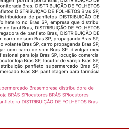
nfletagem porta a porta Bras, DISTRIBUIÇÃO DE
 monitorada Bras, DISTRIBUIÇÃO DE FOLHETOS
anfletos DISTRIBUIÇÃO DE FOLHETOS Bras SP,
istribuidora de panfletos DISTRIBUIÇÃO DE
lheteiro no Bras SP, empresa que distribui
to no farol Bras, DISTRIBUIÇÃO DE FOLHETOS
tregadora de panfleto Bras, DISTRIBUIÇÃO DE
em carro de som Bras SP, propaganda Bras SP,
o volante Bras SP, carro propaganda Bras SP,
gar com carro de som Bras SP, divulgar meu
issional para loja Bras SP, locução comercial
ocutor loja Bras SP, locutor de varejo Bras SP,
istribuição panfleto supermercado Bras SP,
ermercado Bras SP, panfletagem para farmácia
 supermercado Bras
empresa distribuidora de
loja BRÁS SP
locutores BRÁS SP
locutores
anfleteiro DISTRIBUIÇÃO DE FOLHETOS Bras