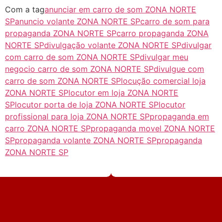
Com a tag
anunciar em carro de som ZONA NORTE
SP
anuncio volante ZONA NORTE SP
carro de som para
propaganda ZONA NORTE SP
carro propaganda ZONA
NORTE SP
divulgação volante ZONA NORTE SP
divulgar
com carro de som ZONA NORTE SP
divulgar meu
negocio carro de som ZONA NORTE SP
divulgue com
carro de som ZONA NORTE SP
locução comercial loja
ZONA NORTE SP
locutor em loja ZONA NORTE
SP
locutor porta de loja ZONA NORTE SP
locutor
profissional para loja ZONA NORTE SP
propaganda em
carro ZONA NORTE SP
propaganda movel ZONA NORTE
SP
propaganda volante ZONA NORTE SP
propaganda
ZONA NORTE SP