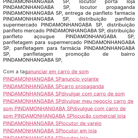
PINDAMONHANGABA SP, locutor porta loja
PINDAMONHANGABA SP, locutor propaganda
PINDAMONHANGABA SP, entrega de panfleto farmacia
PINDAMONHANGABA SP, distribuição panfleto
supermercado PINDAMONHANGABA SP, distribuição
panfleto mercado PINDAMONHANGABA SP, distribuição
panfleto açougue PINDAMONHANGABA SP,
panfletagem para supermercado PINDAMONHANGABA
SP, panfletagem para farmácia PINDAMONHANGABA
SP, panfletagem promoção de bairro
PINDAMONHANGABA SP,
Com a tag
anunciar em carro de som
PINDAMONHANGABA SP
anuncio volante
PINDAMONHANGABA SP
carro propaganda
PINDAMONHANGABA SP
divulgar com carro de som
PINDAMONHANGABA SP
divulgar meu negocio carro de
som PINDAMONHANGABA SP
divulgue com carro de
som PINDAMONHANGABA SP
locução comercial loja
PINDAMONHANGABA SP
locutor de varejo
PINDAMONHANGABA SP
locutor em loja
PINDAMONHANGABA SP
locutor loja