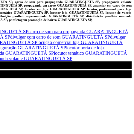
TÁ SP, carro de som para propaganda GUARATINGUETÁ SP, propaganda volante
INGUETÁ SP, propaganda em carro GUARATINGUETÁ SP, anunciar em carro de som
GUETÁ SP, locutor em loja GUARATINGUETÁ SP, locutor profissional para loja
temático GUARATINGUETÁ SP, locutor loja GUARATINGUETÁ SP, locutor de varejo
ição panfleto supermercado GUARATINGUETÁ SP, distribuição panfleto mercado
Á SP, panfletagem promoção de bairro GUARATINGUETÁ SP,
ATINGUETÁ SP
carro de som para propaganda GUARATINGUETÁ
TÁ SP
divulgar com carro de som GUARATINGUETÁ SP
divulgar
 GUARATINGUETÁ SP
locução comercial loja GUARATINGUETÁ
 inauguração GUARATINGUETÁ SP
locutor porta de loja
ganda GUARATINGUETÁ SP
locutor temático GUARATINGUETÁ
ganda volante GUARATINGUETÁ SP