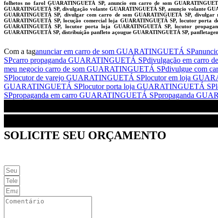
folhetos no farol GUARATINGUETÁ SP, anuncio em carro de som GUARATINGUE
GUARATINGUETÁ SP, divulgação volante GUARATINGUETÁ SP, anuncio volante GU
GUARATINGUETÁ SP, divulgar com carro de som GUARATINGUETÁ SP, divulgar me
GUARATINGUETÁ SP, locução comercial loja GUARATINGUETÁ SP, locutor porta d
GUARATINGUETÁ SP, locutor porta loja GUARATINGUETÁ SP, locutor propaganda
GUARATINGUETÁ SP, distribuição panfleto açougue GUARATINGUETÁ SP, panfletag
Com a tag
anunciar em carro de som GUARATINGUETÁ SP
anunc
SP
carro propaganda GUARATINGUETÁ SP
divulgação em carr
meu negocio carro de som GUARATINGUETÁ SP
divulgue com 
SP
locutor de varejo GUARATINGUETÁ SP
locutor em loja GU
GUARATINGUETÁ SP
locutor porta loja GUARATINGUETÁ SP
SP
propaganda em carro GUARATINGUETÁ SP
propaganda GU
SOLICITE SEU ORÇAMENTO