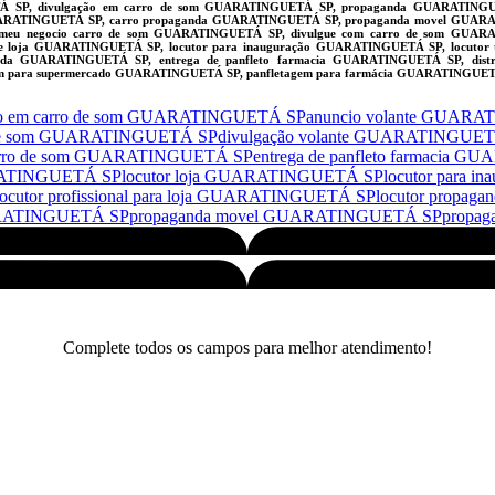
TÁ SP, divulgação em carro de som GUARATINGUETÁ SP, propaganda GUARATINGUE
ARATINGUETÁ SP, carro propaganda GUARATINGUETÁ SP, propaganda movel GUARAT
u negocio carro de som GUARATINGUETÁ SP, divulgue com carro de som GUARATIN
e loja GUARATINGUETÁ SP, locutor para inauguração GUARATINGUETÁ SP, locutor 
 GUARATINGUETÁ SP, entrega de panfleto farmacia GUARATINGUETÁ SP, distribu
em para supermercado GUARATINGUETÁ SP, panfletagem para farmácia GUARATINGUET
io em carro de som GUARATINGUETÁ SP
anuncio volante GUAR
o de som GUARATINGUETÁ SP
divulgação volante GUARATINGUE
carro de som GUARATINGUETÁ SP
entrega de panfleto farmacia
ARATINGUETÁ SP
locutor loja GUARATINGUETÁ SP
locutor para
locutor profissional para loja GUARATINGUETÁ SP
locutor propa
ARATINGUETÁ SP
propaganda movel GUARATINGUETÁ SP
propa
Complete todos os campos para melhor atendimento!