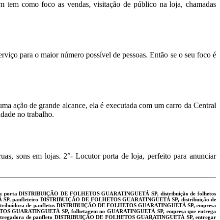
em tem como foco as vendas, visitação de público na loja, chamadas
rviço para o maior número possível de pessoas. Então se o seu foco é
 uma ação de grande alcance, ela é executada com um carro da Central
idade no trabalho.
s, sons em lojas. 2°- Locutor porta de loja, perfeito para anunciar
 a porta DISTRIBUIÇÃO DE FOLHETOS GUARATINGUETÁ SP, distribuição de folhetos
, panfleteiro DISTRIBUIÇÃO DE FOLHETOS GUARATINGUETÁ SP, distribuição de
stribuidora de panfletos DISTRIBUIÇÃO DE FOLHETOS GUARATINGUETÁ SP, empresa
HETOS GUARATINGUETÁ SP, folhetagem no GUARATINGUETÁ SP, empresa que entrega
ntregadora de panfleto DISTRIBUIÇÃO DE FOLHETOS GUARATINGUETÁ SP, entregar