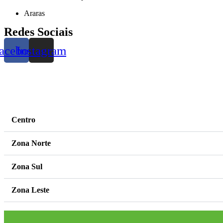
Araras
Redes Sociais
acebook
Instagram
Centro
Zona Norte
Zona Sul
Zona Leste
Zona Oeste