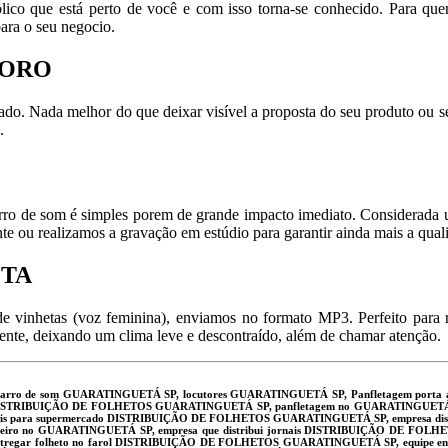
blico que está perto de você e com isso torna-se conhecido. Para qu
para o seu negocio.
FORO
do. Nada melhor do que deixar visível a proposta do seu produto ou se
.
 carro de som é simples porem de grande impacto imediato. Considerada
te ou realizamos a gravação em estúdio para garantir ainda mais a qual
ETA
e vinhetas (voz feminina), enviamos no formato MP3. Perfeito para rua
ente, deixando um clima leve e descontraído, além de chamar atenção.
 carro de som GUARATINGUETÁ SP, locutores GUARATINGUETÁ SP, Panfletagem porta
STRIBUIÇÃO DE FOLHETOS GUARATINGUETÁ SP, panfletagem no GUARATINGUETÁ SP
ais para supermercado DISTRIBUIÇÃO DE FOLHETOS GUARATINGUETÁ SP, empresa di
teiro no GUARATINGUETÁ SP, empresa que distribui jornais DISTRIBUIÇÃO DE FOL
ntregar folheto no farol DISTRIBUIÇÃO DE FOLHETOS GUARATINGUETÁ SP, equipe e