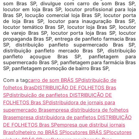
som Bras SP, divulgue com carro de som Bras SP,
locutor em loja Bras SP, locutor profissional para loja
Bras SP, locução comercial loja Bras SP, locutor porta
de loja Bras SP, locutor para inauguração Bras SP,
locutor temático Bras SP, locutor loja Bras SP, locutor
de varejo Bras SP, locutor porta loja Bras SP, locutor
propaganda Bras SP, entrega de panfleto farmacia Bras
SP, distribuição panfleto supermercado Bras SP,
distribuição panfleto mercado Bras SP, distribuição
panfleto açougue Bras SP, panfletagem para
supermercado Bras SP, panfletagem para farmácia Bras
SP, panfletagem promoção de bairro Bras SP,
Com a tag
carro de som BRÁS SP
distribuição de
folhetos Bras
DISTRIBUIÇÃO DE FOLHETOS Bras
SP
distribuição de panfletos DISTRIBUIÇÃO DE
FOLHETOS Bras SP
distribuidora de jornais para
supermercado Bras
empresa distribuidora de folhetos
Bras
empresa distribuidora de panfletos DISTRIBUIÇÃO
DE FOLHETOS Bras SP
empresa que distribui jornais
Bras
folheteiro no BRÁS SP
locutores BRÁS SP
locutores