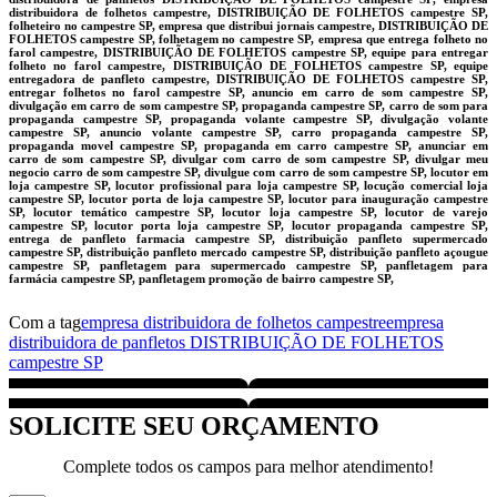
distribuidora de folhetos campestre, DISTRIBUIÇÃO DE FOLHETOS campestre SP,
folheteiro no campestre SP, empresa que distribui jornais campestre, DISTRIBUIÇÃO DE
FOLHETOS campestre SP, folhetagem no campestre SP, empresa que entrega folheto no
farol campestre, DISTRIBUIÇÃO DE FOLHETOS campestre SP, equipe para entregar
folheto no farol campestre, DISTRIBUIÇÃO DE FOLHETOS campestre SP, equipe
entregadora de panfleto campestre, DISTRIBUIÇÃO DE FOLHETOS campestre SP,
entregar folhetos no farol campestre SP, anuncio em carro de som campestre SP,
divulgação em carro de som campestre SP, propaganda campestre SP, carro de som para
propaganda campestre SP, propaganda volante campestre SP, divulgação volante
campestre SP, anuncio volante campestre SP, carro propaganda campestre SP,
propaganda movel campestre SP, propaganda em carro campestre SP, anunciar em
carro de som campestre SP, divulgar com carro de som campestre SP, divulgar meu
negocio carro de som campestre SP, divulgue com carro de som campestre SP, locutor em
loja campestre SP, locutor profissional para loja campestre SP, locução comercial loja
campestre SP, locutor porta de loja campestre SP, locutor para inauguração campestre
SP, locutor temático campestre SP, locutor loja campestre SP, locutor de varejo
campestre SP, locutor porta loja campestre SP, locutor propaganda campestre SP,
entrega de panfleto farmacia campestre SP, distribuição panfleto supermercado
campestre SP, distribuição panfleto mercado campestre SP, distribuição panfleto açougue
campestre SP, panfletagem para supermercado campestre SP, panfletagem para
farmácia campestre SP, panfletagem promoção de bairro campestre SP,
Com a tag
empresa distribuidora de folhetos campestre
empresa
distribuidora de panfletos DISTRIBUIÇÃO DE FOLHETOS
campestre SP
SOLICITE SEU ORÇAMENTO
Complete todos os campos para melhor atendimento!