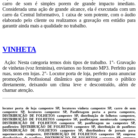
carro de som é simples porem de grande impacto imediato.
Considerada uma ação de grande alcance, ela é executada com um
carro da Central Informativo, 1 caixa de som potente, com o áudio
elaborado pelo cliente ou realizamos a gravação em estúdio para
garantir ainda mais a qualidade no trabalho.
VINHETA
Ação: Nesta categoria temos dois tipos de trabalho. 1°- Gravação
de vinhetas (voz feminina), enviamos no formato MP3. Perfeito para
ruas, sons em lojas. 2°- Locutor porta de loja, perfeito para anunciar
promoções. Profissional dinâmico que interage com o público
diretamente, deixando um clima leve e descontraído, além de
chamar atenção.
locutor porta de loja campestre SP, locutores vinheta campestre SP, carro de som
campestre SP, locutores campestre SP, Panfletagem porta a porta campestre,
DISTRIBUIÇÃO DE FOLHETOS campestre SP, distribuição de folhetos campestre,
DISTRIBUIÇÃO DE FOLHETOS campestre SP, panfletagem monitorada campestre,
DISTRIBUIÇÃO DE FOLHETOS campestre SP, panfletagem no campestre SP,
panfleteiro DISTRIBUIÇÃO DE FOLHETOS campestre SP, distribuição de panfletos
DISTRIBUIÇÃO DE FOLHETOS campestre SP, distribuidora de jornais para
supermercado campestre, DISTRIBUIÇÃO DE FOLHETOS campestre SP, empresa
distribuidora de panfletos DISTRIBUIÇÃO DE FOLHETOS campestre SP, empresa