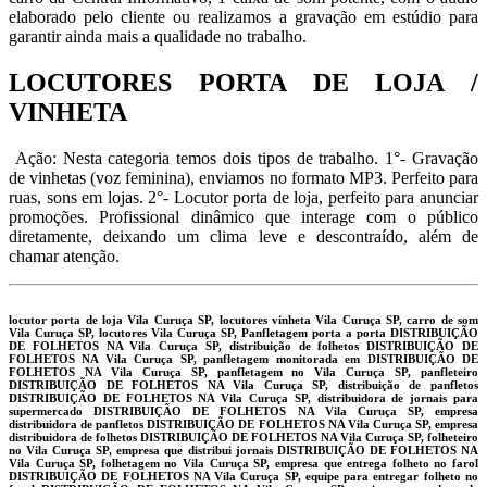
elaborado pelo cliente ou realizamos a gravação em estúdio para
garantir ainda mais a qualidade no trabalho.
LOCUTORES PORTA DE LOJA /
VINHETA
Ação: Nesta categoria temos dois tipos de trabalho. 1°- Gravação
de vinhetas (voz feminina), enviamos no formato MP3. Perfeito para
ruas, sons em lojas. 2°- Locutor porta de loja, perfeito para anunciar
promoções. Profissional dinâmico que interage com o público
diretamente, deixando um clima leve e descontraído, além de
chamar atenção.
locutor porta de loja Vila Curuça SP, locutores vinheta Vila Curuça SP, carro de som
Vila Curuça SP, locutores Vila Curuça SP, Panfletagem porta a porta DISTRIBUIÇÃO
DE FOLHETOS NA Vila Curuça SP, distribuição de folhetos DISTRIBUIÇÃO DE
FOLHETOS NA Vila Curuça SP, panfletagem monitorada em DISTRIBUIÇÃO DE
FOLHETOS NA Vila Curuça SP, panfletagem no Vila Curuça SP, panfleteiro
DISTRIBUIÇÃO DE FOLHETOS NA Vila Curuça SP, distribuição de panfletos
DISTRIBUIÇÃO DE FOLHETOS NA Vila Curuça SP, distribuidora de jornais para
supermercado DISTRIBUIÇÃO DE FOLHETOS NA Vila Curuça SP, empresa
distribuidora de panfletos DISTRIBUIÇÃO DE FOLHETOS NA Vila Curuça SP, empresa
distribuidora de folhetos DISTRIBUIÇÃO DE FOLHETOS NA Vila Curuça SP, folheteiro
no Vila Curuça SP, empresa que distribui jornais DISTRIBUIÇÃO DE FOLHETOS NA
Vila Curuça SP, folhetagem no Vila Curuça SP, empresa que entrega folheto no farol
DISTRIBUIÇÃO DE FOLHETOS NA Vila Curuça SP, equipe para entregar folheto no