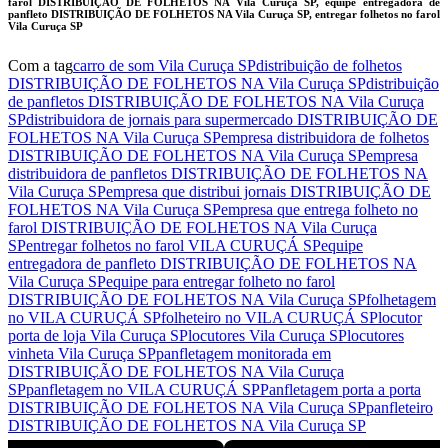
farol DISTRIBUIÇÃO DE FOLHETOS NA Vila Curuça SP, equipe entregadora de
panfleto DISTRIBUIÇÃO DE FOLHETOS NA Vila Curuça SP, entregar folhetos no farol
Vila Curuça SP
Com a tag
carro de som Vila Curuça SP
distribuição de folhetos
DISTRIBUIÇÃO DE FOLHETOS NA Vila Curuça SP
distribuição
de panfletos DISTRIBUIÇÃO DE FOLHETOS NA Vila Curuça
SP
distribuidora de jornais para supermercado DISTRIBUIÇÃO DE
FOLHETOS NA Vila Curuça SP
empresa distribuidora de folhetos
DISTRIBUIÇÃO DE FOLHETOS NA Vila Curuça SP
empresa
distribuidora de panfletos DISTRIBUIÇÃO DE FOLHETOS NA
Vila Curuça SP
empresa que distribui jornais DISTRIBUIÇÃO DE
FOLHETOS NA Vila Curuça SP
empresa que entrega folheto no
farol DISTRIBUIÇÃO DE FOLHETOS NA Vila Curuça
SP
entregar folhetos no farol VILA CURUÇÁ SP
equipe
entregadora de panfleto DISTRIBUIÇÃO DE FOLHETOS NA
Vila Curuça SP
equipe para entregar folheto no farol
DISTRIBUIÇÃO DE FOLHETOS NA Vila Curuça SP
folhetagem
no VILA CURUÇÁ SP
folheteiro no VILA CURUÇÁ SP
locutor
porta de loja Vila Curuça SP
locutores Vila Curuça SP
locutores
vinheta Vila Curuça SP
panfletagem monitorada em
DISTRIBUIÇÃO DE FOLHETOS NA Vila Curuça
SP
panfletagem no VILA CURUÇÁ SP
Panfletagem porta a porta
DISTRIBUIÇÃO DE FOLHETOS NA Vila Curuça SP
panfleteiro
DISTRIBUIÇÃO DE FOLHETOS NA Vila Curuça SP