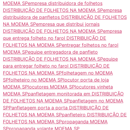
MOEMA SP
empresa distribuidora de folhetos
DISTRIBUIÇÃO DE FOLHETOS NA MOEMA SP
empresa
distribuidora de panfletos DISTRIBUIÇÃO DE FOLHETOS
NA MOEMA SP
empresa que distribui jornais
DISTRIBUIÇÃO DE FOLHETOS NA MOEMA SP
empresa
que entrega folheto no farol DISTRIBUIÇÃO DE
FOLHETOS NA MOEMA SP
entregar folhetos no farol
MOEMA SP
equipe entregadora de panfleto
DISTRIBUIÇÃO DE FOLHETOS NA MOEMA SP
equipe
para entregar folheto no farol DISTRIBUIÇÃO DE
FOLHETOS NA MOEMA SP
folhetagem no MOEMA
SP
folheteiro no MOEMA SP
locutor porta de loja
MOEMA SP
locutores MOEMA SP
locutores vinheta
MOEMA SP
panfletagem monitorada em DISTRIBUIÇÃO
DE FOLHETOS NA MOEMA SP
panfletagem no MOEMA
SP
Panfletagem porta a porta DISTRIBUIÇÃO DE
FOLHETOS NA MOEMA SP
panfleteiro DISTRIBUIÇÃO DE
FOLHETOS NA MOEMA SP
propaganda MOEMA
SP
propaganda volante MOEMA SP