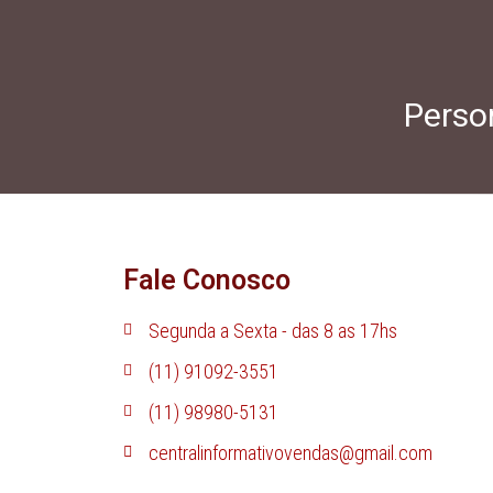
Person
Fale Conosco
Segunda a Sexta - das 8 as 17hs
(11) 91092-3551
(11) 98980-5131
centralinformativovendas@gmail.com