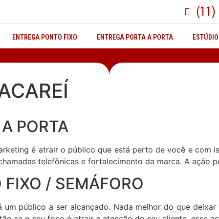
(11)
ENTREGA PONTO FIXO
ENTREGA PORTA A PORTA
ESTÚDIO
ACAREÍ
 A PORTA
arketing é atrair o público que está perto de você e com
, chamadas telefônicas e fortalecimento da marca. A ação p
 FIXO / SEMÁFORO
 um público a ser alcançado. Nada melhor do que deixar v
o se o seu foco é atrair a atenção do seu cliente, esse aç